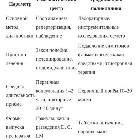
Параметр
центр
поликлиника
Основной
Сбор анамнеза,
Лабораторные,
метод
реперторизация,
инструментальные
диагностики
наблюдение
исследования, осмотр
Подавление симптомов
Закон подобия,
Принцип
фармакологическими
потенцирование,
лечения
средствами, этиотропная
индивидуализация
терапия
Первичная
Средняя
консультация 1–2
Первичный приём 10–20
длительность
часа, повторные
минут
приёма
20–40 минут
Формы
Гранулы, капли,
Таблетки, инъекции,
выпуска
разведения D, C,
сиропы, мази
препаратов
LM