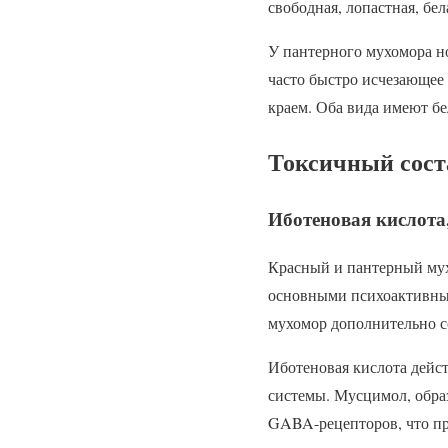
свободная, лопастная, бе
У пантерного мухомора но
часто быстро исчезающее 
краем. Оба вида имеют б
Токсичный соста
Иботеновая кислота
Красный и пантерный мух
основными психоактивным
мухомор дополнительно с
Иботеновая кислота дейс
системы. Мусцимол, обра
GABA-рецепторов, что пр