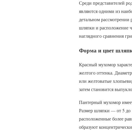
Среди представителей род
являются одними из наиб
детальном рассмотрении р
шляпки и расположение ч
наглядного сравнения гр
Форма и цвет шляпк
Красный мухомор характер
желтого оттенка. Диаметр
или желтоватые хлопьеви
затем становится выпукло
Пантерный мухомор имеет
Размер шляпки — от 5 до 
расположенные более равн
образуют концентрически