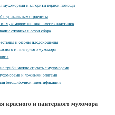
я мухоморами и алгоритм первой помощи
б с уникальным строением
 от мухоморов: шипики вместо пластинок
вание ежовика и сезон сбора
астания и сезоны плодоношения
расного и пантерного мухомора
жовик
ие грибы можно спутать с мухоморами
 мухоморами и ложными опятами
для безошибочной идентификации
я красного и пантерного мухомора