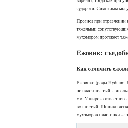
вариант, тогда как при у
судороги. Симптомы могут
Прогноз при отравлении 
тяжелыми сопутствующим
мухомором протекает тяже
Ежовик: съедоб
Как отличить ежови
Ежовики (роды Hydnum, H
не пластинчатый, а игол
мм. У широко известного
волнистый. Шипики легко
мухоморов пластинки – э