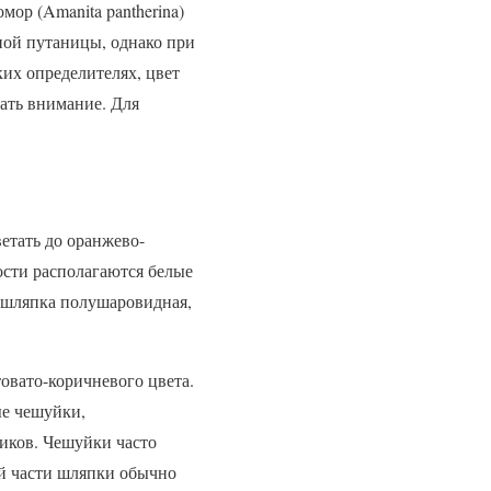
мор (Amanita pantherina)
ной путаницы, однако при
их определителях, цвет
ать внимание. Для
етать до оранжево-
ости располагаются белые
 шляпка полушаровидная,
овато-коричневого цвета.
ые чешуйки,
чиков. Чешуйки часто
ой части шляпки обычно