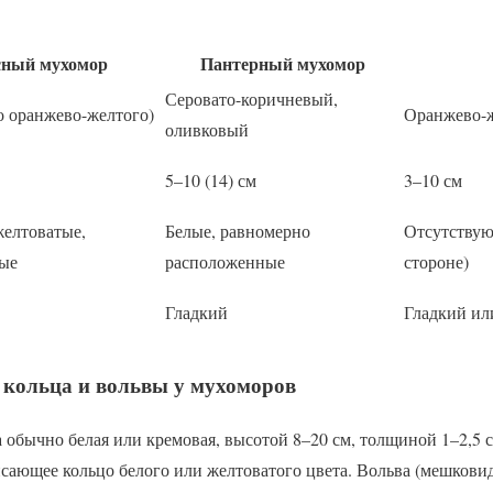
сный мухомор
Пантерный мухомор
Серовато-коричневый,
о оранжево-желтого)
Оранжево-
оливковый
5–10 (14) см
3–10 см
желтоватые,
Белые, равномерно
Отсутствую
ые
расположенные
стороне)
Гладкий
Гладкий ил
 кольца и вольвы у мухоморов
обычно белая или кремовая, высотой 8–20 см, толщиной 1–2,5 с
сающее кольцо белого или желтоватого цвета. Вольва (мешковид