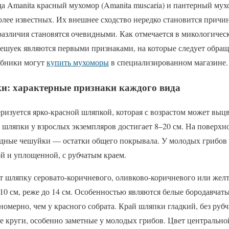
а Amanita красный мухомор (Amanita muscaria) и пантерный мухо
олее известных. Их внешнее сходство нередко становится причи
азличия становятся очевидными. Как отмечается в микологическ
ешуек являются первыми признаками, на которые следует обращ
ибники могут
купить мухоморы
в специализированном магазине.
и: характерные признаки каждого вида
изуется ярко-красной шляпкой, которая с возрастом может выцв
 шляпки у взрослых экземпляров достигает 8–20 см. На поверхн
дные чешуйки — остатки общего покрывала. У молодых грибов
й и уплощенной, с рубчатым краем.
 шляпку серовато-коричневого, оливково-коричневого или желт
10 см, реже до 14 см. Особенностью являются белые бородавчат
омерно, чем у красного собрата. Край шляпки гладкий, без руб
е круги, особенно заметные у молодых грибов. Цвет центральн