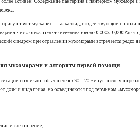
более активен. Содержание пантерина в пантерном мухоморе в 2
ловека.
ах присутствует мускарин — алкалоид, воздействующий на холин
арина в них относительно невелика (около 0,0002–0,0003% от с
еский синдром при отравлении мухоморами встречается редко н
ия мухоморами и алгоритм первой помощи
сикации возникают обычно через 30–120 минут после употребл
 от дозы и вида гриба, но объединяются под термином «мухомо
ние и слезотечение;