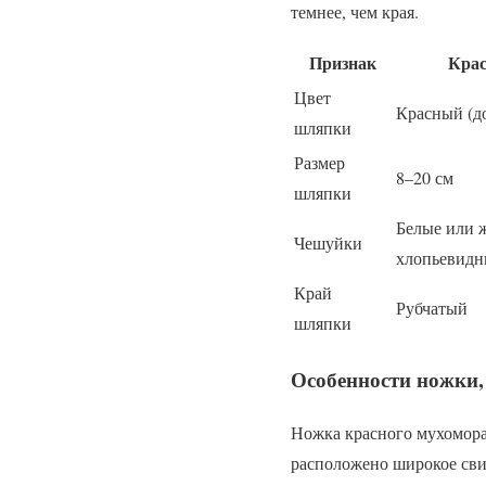
темнее, чем края.
Признак
Кра
Цвет
Красный (д
шляпки
Размер
8–20 см
шляпки
Белые или 
Чешуйки
хлопьевидн
Край
Рубчатый
шляпки
Особенности ножки,
Ножка красного мухомора 
расположено широкое сви