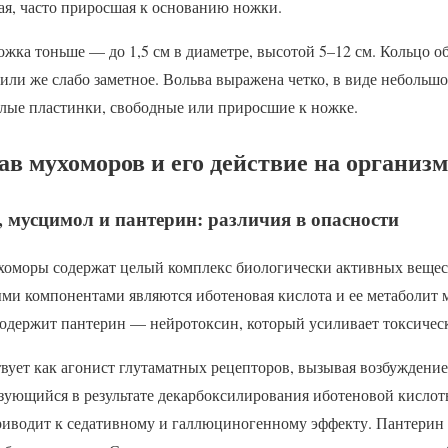
лая, часто приросшая к основанию ножки.
жка тоньше — до 1,5 см в диаметре, высотой 5–12 см. Кольцо об
или же слабо заметное. Вольва выражена четко, в виде небольш
елые пластинки, свободные или приросшие к ножке.
в мухоморов и его действие на организм
, мусцимол и пантерин: различия в опасности
оморы содержат целый комплекс биологически активных вещест
и компонентами являются иботеновая кислота и ее метаболит
одержит пантерин — нейротоксин, который усиливает токсическ
твует как агонист глутаматных рецепторов, вызывая возбуждени
зующийся в результате декарбоксилирования иботеновой кислоты
иводит к седативному и галлюциногенному эффекту. Пантерин 