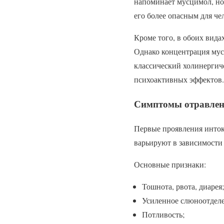
напоминает мусцимол, но 
его более опасным для че
Кроме того, в обоих вид
Однако концентрация муск
классический холинергич
психоактивных эффектов.
Симптомы отравлен
Первые проявления инток
варьируют в зависимости
Основные признаки:
Тошнота, рвота, диарея;
Усиленное слюноотделе
Потливость;