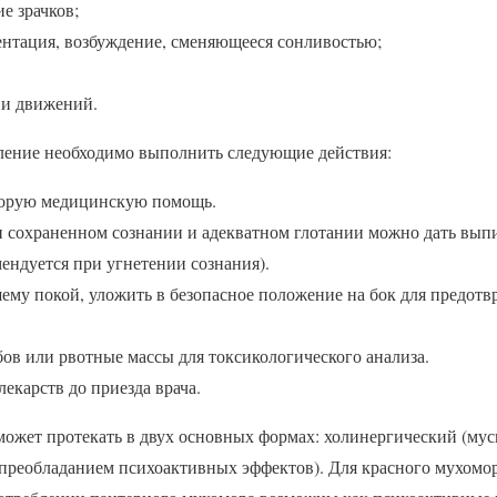
е зрачков;
нтация, возбуждение, сменяющееся сонливостью;
и движений.
ление необходимо выполнить следующие действия:
корую медицинскую помощь.
и сохраненном сознании и адекватном глотании можно дать выпи
мендуется при угнетении сознания).
ему покой, уложить в безопасное положение на бок для предот
ов или рвотные массы для токсикологического анализа.
екарств до приезда врача.
ожет протекать в двух основных формах: холинергический (му
преобладанием психоактивных эффектов). Для красного мухомо