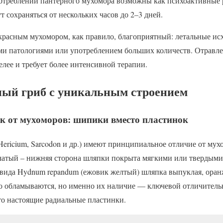
потреблении пантерного мухомора возможны как психоактивные р
 сохраняться от нескольких часов до 2–3 дней.
красным мухомором, как правило, благоприятный: летальные исх
и патологиями или употреблением больших количеств. Отравл
лее и требует более интенсивной терапии.
ный гриб с уникальным строением
к от мухоморов: шипики вместо пластинок
ericium, Sarcodon и др.) имеют принципиальное отличие от мух
ьчатый – нижняя сторона шляпки покрыта мягкими или твердым
 вида Hydnum repandum (ежовик желтый) шляпка выпуклая, оранж
 обламываются, но именно их наличие — ключевой отличитель
то настоящие радиальные пластинки.