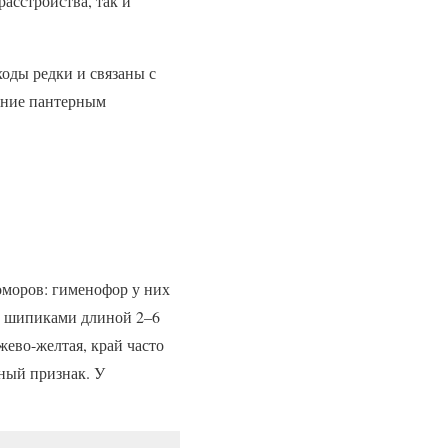
асстройства, так и
оды редки и связаны с
ение пантерным
оморов: гименофор у них
и шипиками длиной 2–6
ево-желтая, край часто
ный признак. У