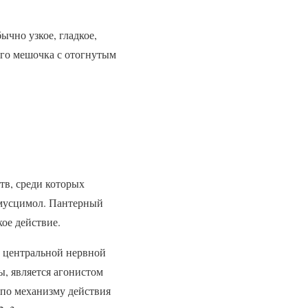
ычно узкое, гладкое,
ого мешочка с отогнутым
в, среди которых
 мусцимол. Пантерный
ое действие.
е центральной нервной
, является агонистом
по механизму действия