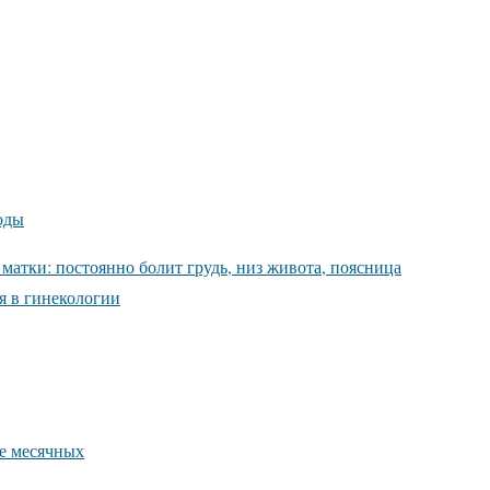
оды
матки: постоянно болит грудь, низ живота, поясница
я в гинекологии
ле месячных