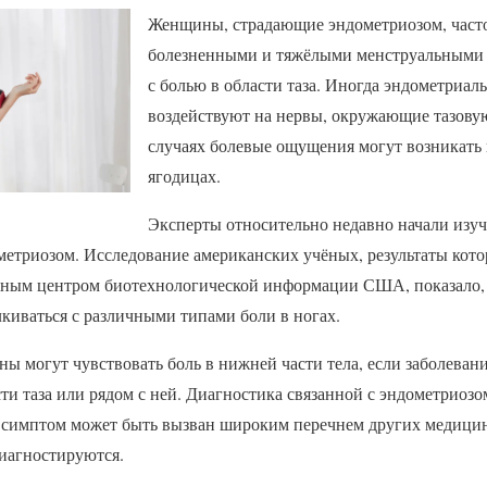
Женщины, страдающие эндометриозом, часто
болезненными и тяжёлыми менструальными 
с болью в области таза. Иногда эндометриа
воздействуют на нервы, окружающие тазовую
случаях болевые ощущения могут возникать в
ягодицах.
Эксперты относительно недавно начали изуч
етриозом. Исследование американских учёных, результаты кото
ным центром биотехнологической информации США, показало, 
киваться с различными типами боли в ногах.
 могут чувствовать боль в нижней части тела, если заболевани
сти таза или рядом с ней. Диагностика связанной с эндометриоз
й симптом может быть вызван широким перечнем других медицин
иагностируются.