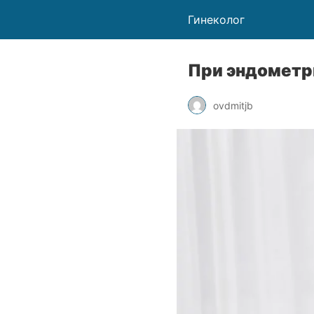
Гинеколог
При эндометр
ovdmitjb