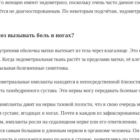
го женщин имеют эндометриоз, поскольку очень часто данное со
аётся не диагностированным. По некоторым подсчётам, эндометр
оз вызывать боль в ногах?
тренняя оболочка матки вытекает из тела через влагалище. Это 
Когда эндометриальная ткань растёт за пределами матки, её кле
 вызывая болезненные симптомы.
дометриальные импланты находятся в непосредственной близости
асть тазобедренного сустава. Эти нервы могу передавать болевые
мпланты давят на нервы тазовой полости, что в свою очередь 
 суставе, ягодицах и ногах. Почти в каждом из зафиксированных
м, импланты росли на седалищном нерве или его ответвлениях.
ся самым большим и длинным нервом в организме человека. Он 
лость и опускается вниз по ноге в ступню, разветвляясь по пути