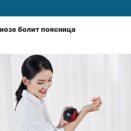
иозе болит поясница