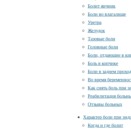
Болит яичник
Боли во влагалище
Уретра
Желудок
Тазовые боли
Головные боли
Боли, отдающие в к
Боль в копчике
Боли в заднем прохо
Во время беременнос
Как снять боль при 
Реабилитация больны
Отзывы больных
Характер боли при энд
Когда и где болит