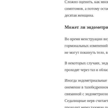
Сложно оценить, как мно
симптомов, а потому ост
десятая женщина.
Может ли эндометри
Во время менструации вну
гормональных изменений. 
не могут покинуть тело,
В некоторых случаях, эн
проходят через таз и обл
Иногда эндометриальные и
онемение в тазобедренном
связанной с эндометриозо
Седалищные нерв считает
проходит через тазовую по