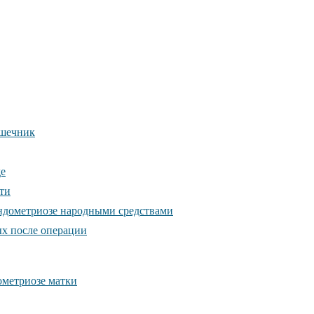
ишечник
де
ти
эндометриозе народными средствами
х после операции
ометриозе матки