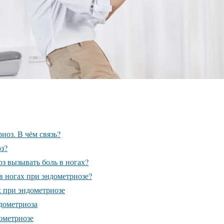
иоз. В чём связь?
оз?
з вызывать боль в ногах?
в ногах при эндометриозе?
х при эндометриозе
дометриоза
ометриозе