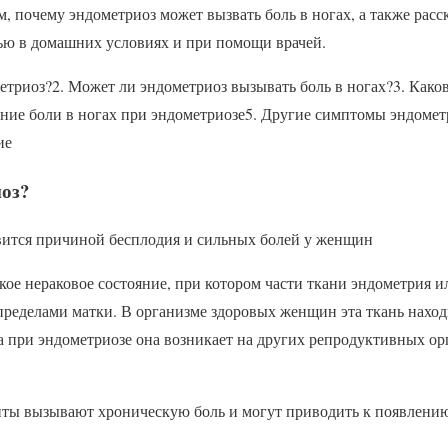
м, почему эндометриоз может вызвать боль в ногах, а также ра
лью в домашних условиях и при помощи врачей.
метриоз?2. Может ли эндометриоз вызывать боль в ногах?3. Каков
ение боли в ногах при эндометриозе5. Другие симптомы эндоме
ие
иоз?
вится причиной бесплодия и сильных болей у женщин
ое нераковое состояние, при котором части ткани эндометрия 
пределами матки. В организме здоровых женщин эта ткань наход
а при эндометриозе она возникает на других репродуктивных ор
ы вызывают хроническую боль и могут приводить к появлению