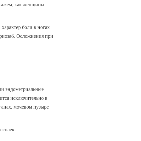
сскажем, как женщины
 характер боли в ногах
триоза6. Осложнения при
или эндометриальные
ится исключительно в
ганах, мочевом пузыре
 спаек.