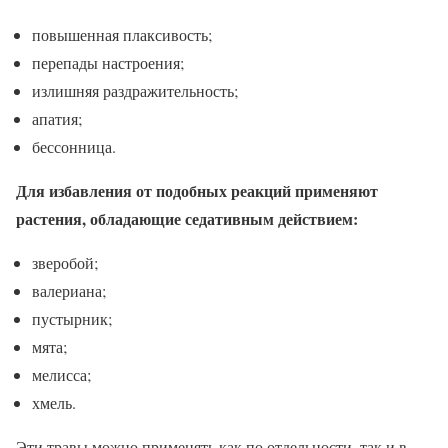
повышенная плаксивость;
перепады настроения;
излишняя раздражительность;
апатия;
бессонница.
Для избавления от подобных реакций применяют
растения, обладающие седативным действием:
зверобой;
валериана;
пустырник;
мята;
мелисса;
хмель.
Эти травы можно применять как по отдельности, так и в