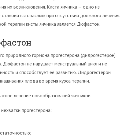
ия их возникновения. Киста яичника — одно из
 становится опасным при отсутствии должного лечения.
ой терапии кисты яичника является Дюфастон.
юфастон
о природного гормона прогестерона (дидрогестерон).
. Дюфастон не нарушает менструальный цикл и не
нность и способствует её развитию. Дидрогестерон
ынашивания плода во время курса терапии.
асное лечение новообразований яичников
 нехватки прогестерона:
статочностью;