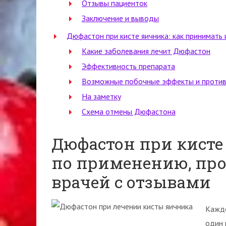
Отзывы пациенток
Заключение и выводы
Дюфастон при кисте яичника: как принимать 
Какие заболевания лечит Дюфастон
Эффективность препарата
Возможные побочные эффекты и против
На заметку
Схема отмены Дюфастона
Дюфастон при кисте
по применению, про
врачей с отзывами
Каждо
один 