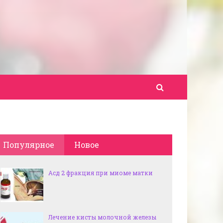
Популярное
Новое
Асд 2 фракция при миоме матки
Лечение кисты молочной железы