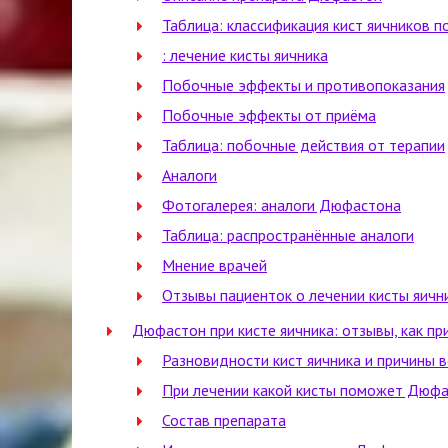
Таблица: классификация кист яичников п
: лечение кисты яичника
Побочные эффекты и противопоказания
Побочные эффекты от приёма
Таблица: побочные действия от терапии
Аналоги
Фотогалерея: аналоги Дюфастона
Таблица: распространённые аналоги
Мнение врачей
Отзывы пациенток о лечении кисты яич
Дюфастон при кисте яичника: отзывы, как пр
Разновидности кист яичника и причины 
При лечении какой кисты поможет Дюф
Состав препарата