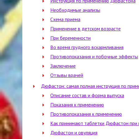
Инструкция по применению Дюфастона
Необходимые анализы
Схема приема
Применение в детском возрасте
При беременности
Во время грудного вскармливания
Противопоказания и побочные эффекты
Заключение
Отзывы врачей
Дюфастон: самая полная инструкция по при
Описание состав и форма выпуска
Показания к применению
Противопоказания к применению
Как принимают таблетки Дюфастон при 
Дюфастон и овуляция