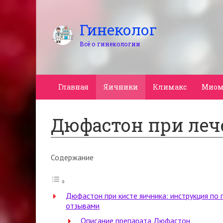
Гинеколог
Всё о гинекологии
Главная
Яичники
Климакс
Миом
Дюфастон при леч
Содержание
Дюфастон при кисте яичника: инструкция по 
отзывами
Описание препарата Дюфастон