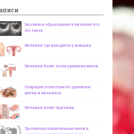
аписи
Эхогенное образование в яичнике что
это такое
Яичники где находятся у женщин
Яичники болят после удаления матки
Операция полостная по удалению
матки и яичников
Яичники болят причины
Противовоспалительные свечи в