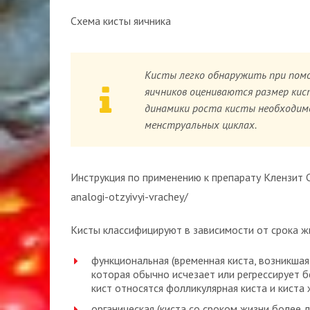
Схема кисты яичника
Кисты легко обнаружить при пом
яичников оцениваются размер кис
динамики роста кисты необходимо
менструальных циклах.
Инструкция по применению к препарату Клензит C: 
analogi-otzyivyi-vrachey/
Кисты классифицируют в зависимости от срока ж
функциональная (временная киста, возникшая
которая обычно исчезает или регрессирует бе
кист относятся фолликулярная киста и киста 
органическая (киста со сроком жизни более 