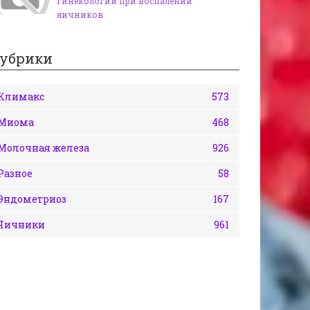
гинекологии при воспалении
яичников
убрики
Климакс
573
Миома
468
Молочная железа
926
Разное
58
Эндометриоз
167
Яичники
961