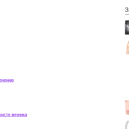
З
менению
кисте яичника