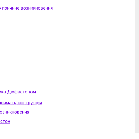
о причине возникновения
ника Дюфастоном
инимать, инструкция
возникновения
астон