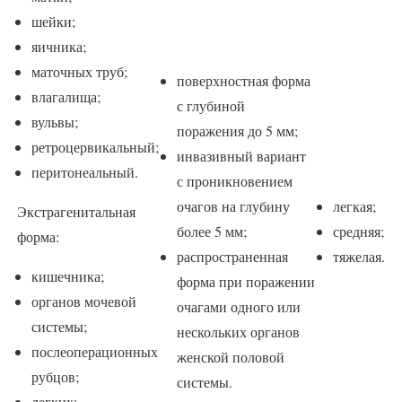
шейки;
яичника;
маточных труб;
поверхностная форма
влагалища;
с глубиной
вульвы;
поражения до 5 мм;
ретроцервикальный;
инвазивный вариант
перитонеальный.
с проникновением
очагов на глубину
легкая;
Экстрагенитальная
более 5 мм;
средняя;
форма:
распространенная
тяжелая.
кишечника;
форма при поражении
органов мочевой
очагами одного или
системы;
нескольких органов
послеоперационных
женской половой
рубцов;
системы.
легких;