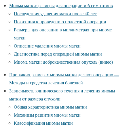
Миома матки: размеры для операции и 6 симптомов
Последствия удаления матки после 40 лет
Показания к проведению полостной операции
Размеры для операции в миллиметрах при миоме
матки
Описание удаления миомы матки
Диагностика перед операцией миомы матки
Миома матки: доброкачественная опухоль (видео)
При каких размерах миомы матки делают операцию —
Методы и средства лечения болезней
Зависимость клинического течения и лечения миомы
матки от размера опухоли
Общая характеристика миомы матки
Механизм развития миомы матки
Классификация миомы матки