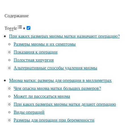
Содержание
Toggle
При каких размерах миомы матки назначают операцию?
Размеры миомы и их симптомы
Показания к операции
Полостная хирургия
Альтернативные способы удаления миомы
Миома матки: размеры для операции в миллиметрах
Чем опасна миома матки больших размеров?
Может ли рассосаться миома
При каких размерах миомы матки делают операцию
Виды операций
Размеры для операции при беременности